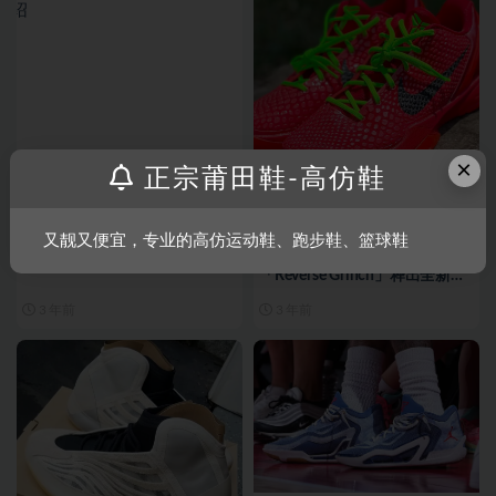
×
正宗莆田鞋-高仿鞋
潮鞋资讯
潮鞋资讯
又靓又便宜，专业的高仿运动鞋、跑步鞋、篮球鞋
Air Force 1鞋子设计与特色介绍
Nike Kobe 6 Protro 最新配色
「Reverse Grinch」释出全新近
赏图辑
3 年前
3 年前