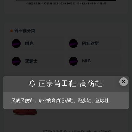
莆田鞋分类
耐克
阿迪达斯
亚瑟士
MLB
×
正宗莆田鞋-高仿鞋
莆田鞋推荐
时尚与创新的巅峰之作：YEEZY BOOST
又靓又便宜，专业的高仿运动鞋、跑步鞋、篮球鞋
350鞋子