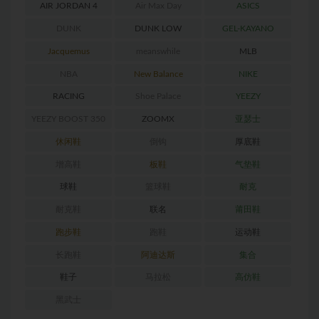
AIR JORDAN 4
Air Max Day
ASICS
DUNK
DUNK LOW
GEL-KAYANO
RETRO
Jacquemus
meanswhile
MLB
NBA
New Balance
NIKE
RACING
Shoe Palace
YEEZY
YEEZY BOOST 350
ZOOMX
亚瑟士
休闲鞋
倒钩
厚底鞋
增高鞋
板鞋
气垫鞋
球鞋
篮球鞋
耐克
耐克鞋
联名
莆田鞋
跑步鞋
跑鞋
运动鞋
长跑鞋
阿迪达斯
集合
鞋子
马拉松
高仿鞋
黑武士