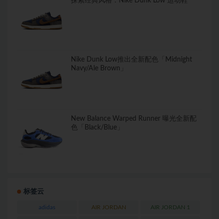
探索经典风格：Nike Dunk Low 运动鞋
Nike Dunk Low推出全新配色「Midnight
Navy/Ale Brown」
New Balance Warped Runner 曝光全新配
色「Black/Blue」
标签云
adidas
AIR JORDAN
AIR JORDAN 1