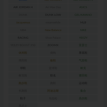
AIR JORDAN 4
Air Max Day
ASICS
DUNK
DUNK LOW
GEL-KAYANO
RETRO
Jacquemus
meanswhile
MLB
NBA
New Balance
NIKE
RACING
Shoe Palace
YEEZY
YEEZY BOOST 350
ZOOMX
亚瑟士
休闲鞋
倒钩
厚底鞋
增高鞋
板鞋
气垫鞋
球鞋
篮球鞋
耐克
耐克鞋
联名
莆田鞋
跑步鞋
跑鞋
运动鞋
长跑鞋
阿迪达斯
集合
鞋子
马拉松
高仿鞋
黑武士