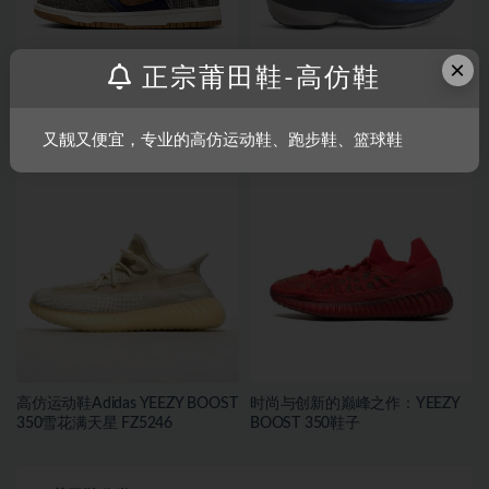
×
正宗莆田鞋-高仿鞋
Nike Dunk Low推出全新配色
New Balance Warped Runner 曝
「Midnight Navy/Ale Brown」
光全新配色「Black/Blue」
又靓又便宜，专业的高仿运动鞋、跑步鞋、篮球鞋
高仿运动鞋Adidas YEEZY BOOST
时尚与创新的巅峰之作：YEEZY
350雪花满天星 FZ5246
BOOST 350鞋子