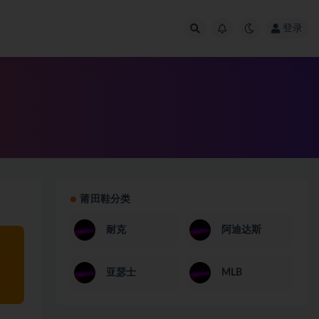
登录
莆田鞋分类
耐克
阿迪达斯
亚瑟士
MLB