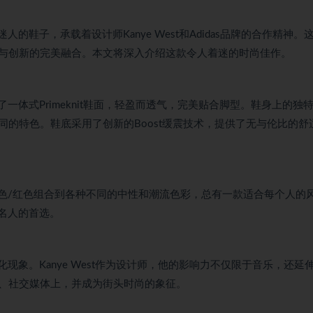
迷人的鞋子，承载着设计师Kanye West和Adidas品牌的合作精神。
与创新的完美融合。本文将深入介绍这款令人着迷的时尚佳作。
采用了一体式Primeknit鞋面，轻盈而透气，完美贴合脚型。鞋身上的独
同的特色。鞋底采用了创新的Boost缓震技术，提供了无与伦比的舒
经典的黑色/红色组合到各种不同的中性和潮流色彩，总有一款适合每个人的
和名人的首选。
种文化现象。Kanye West作为设计师，他的影响力不仅限于音乐，还延
、社交媒体上，并成为街头时尚的象征。