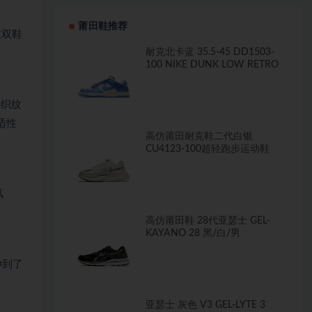
莆田鞋推荐
这双鞋
耐克北卡蓝 35.5-45 DD1503-
100 NIKE DUNK LOW RETRO
特织纹
适性
高仿莆田耐克鞋二代白银
CU4123-100超轻跑步运动鞋
风
高仿莆田鞋 28代亚瑟士 GEL-
KAYANO 28 黑/白/男
伸到了
亚瑟士 灰色 V3 GEL-LYTE 3