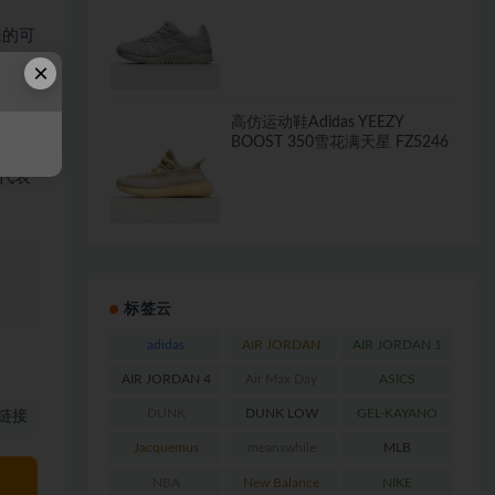
来的可
×
高仿运动鞋Adidas YEEZY
BOOST 350雪花满天星 FZ5246
为了当
它代表
、
标签云
adidas
AIR JORDAN
AIR JORDAN 1
AIR JORDAN 4
Air Max Day
ASICS
DUNK
DUNK LOW
GEL-KAYANO
链接
RETRO
Jacquemus
meanswhile
MLB
NBA
New Balance
NIKE