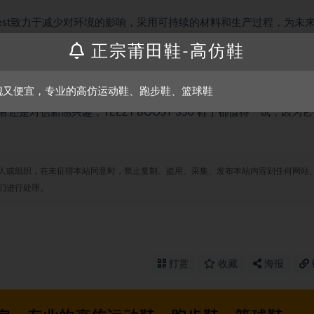
anye West致力于减少对环境的影响，采用可持续的材料和生产过程，为未
正宗莆田鞋-高仿鞋
靓又便宜，专业的高仿运动鞋、跑步鞋、篮球鞋
一种艺术品，一种文化，一种精神。它的设计、舒适性和文化影响力使其成
对创新感兴趣，YEEZY BOOST 350 鞋子都值得一试，因为
人或组织，在未征得本站同意时，禁止复制、盗用、采集、发布本站内容到任何网站
们进行处理。
打赏
收藏
海报