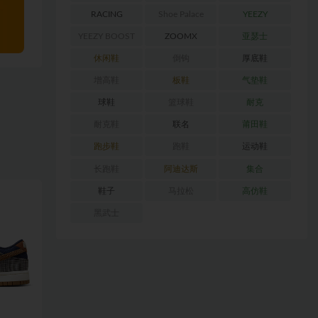
RACING
Shoe Palace
YEEZY
YEEZY BOOST
ZOOMX
亚瑟士
350
休闲鞋
倒钩
厚底鞋
增高鞋
板鞋
气垫鞋
球鞋
篮球鞋
耐克
耐克鞋
联名
莆田鞋
跑步鞋
跑鞋
运动鞋
长跑鞋
阿迪达斯
集合
鞋子
马拉松
高仿鞋
黑武士