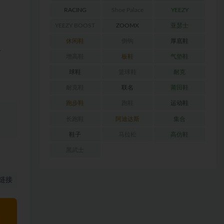
RACING
Shoe Palace
YEEZY
YEEZY BOOST
ZOOMX
亚瑟士
350
休闲鞋
倒钩
厚底鞋
。
增高鞋
板鞋
气垫鞋
球鞋
篮球鞋
耐克
耐克鞋
联名
莆田鞋
跑步鞋
跑鞋
运动鞋
、
长跑鞋
阿迪达斯
集合
鞋子
马拉松
高仿鞋
黑武士
链接