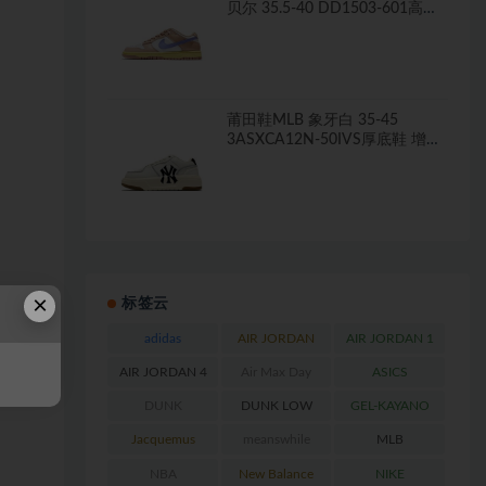
贝尔 35.5-40 DD1503-601高仿
板鞋
莆田鞋MLB 象牙白 35-45
3ASXCA12N-50IVS厚底鞋 增高
鞋
×
标签云
adidas
AIR JORDAN
AIR JORDAN 1
AIR JORDAN 4
Air Max Day
ASICS
DUNK
DUNK LOW
GEL-KAYANO
RETRO
Jacquemus
meanswhile
MLB
NBA
New Balance
NIKE