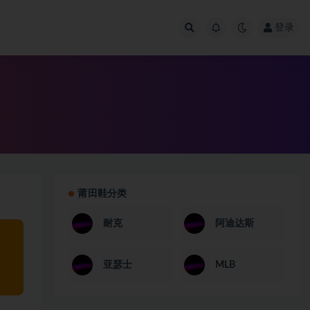
登录
莆田鞋分类
耐克
阿迪达斯
亚瑟士
MLB