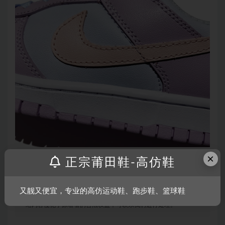
×
正宗莆田鞋-高仿鞋
声明：
本站所有文章，如无特殊说明或标注，均为本站原创发
布。任何个人或组织，在未征得本站同意时，禁止复制、盗用、
又靓又便宜，专业的高仿运动鞋、跑步鞋、篮球鞋
采集、发布本站内容到任何网站、书籍等各类媒体平台。如若本
站内容侵犯了原著者的合法权益，可联系我们进行处理。