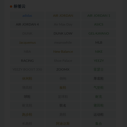
标签云
adidas
AIR JORDAN
AIR JORDAN 1
AIR JORDAN 4
Air Max Day
ASICS
DUNK
DUNK LOW
GEL-KAYANO
RETRO
Jacquemus
meanswhile
MLB
NBA
New Balance
NIKE
RACING
Shoe Palace
YEEZY
YEEZY BOOST 350
ZOOMX
亚瑟士
休闲鞋
倒钩
厚底鞋
增高鞋
板鞋
气垫鞋
球鞋
篮球鞋
耐克
耐克鞋
联名
莆田鞋
跑步鞋
跑鞋
运动鞋
长跑鞋
阿迪达斯
集合