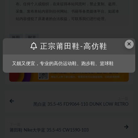
布。任何个人或组织，在未征得本站同意时，禁止复制、盗用、
采集、发布本站内容到任何网站、书籍等各类媒体平台。如若本
站内容侵犯了原著者的合法权益，可联系我们进行处理。
板鞋
耐克
×
正宗莆田鞋-高仿鞋
打赏
收藏
海报
链接
又靓又便宜，专业的高仿运动鞋、跑步鞋、篮球鞋
上一篇
黑白蓝 35.5-45 FD9064-110 DUNK LOW RETRO
下一篇
莆田鞋 Nike大学蓝 35.5-45 CW1590-103