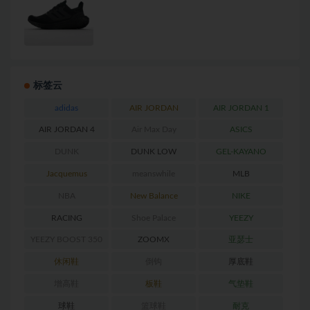
标签云
adidas
AIR JORDAN
AIR JORDAN 1
AIR JORDAN 4
Air Max Day
ASICS
DUNK
DUNK LOW
GEL-KAYANO
RETRO
Jacquemus
meanswhile
MLB
NBA
New Balance
NIKE
RACING
Shoe Palace
YEEZY
YEEZY BOOST 350
ZOOMX
亚瑟士
休闲鞋
倒钩
厚底鞋
增高鞋
板鞋
气垫鞋
球鞋
篮球鞋
耐克