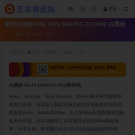
登录
全部
莆田休闲鞋NIKE TRAL RACING ZOOMX 白黑桔
耐克
3 年前
0
当前位置：
首页
莆田鞋
耐克
正文
白黑桔 36-45 DH0623-002(带半码)
Asics、Saucony、New Balance、Brooks被并称为跑鞋界
的四大品牌，但实际上我发现身边跑友穿着最多的国外品
牌多是Asics、Adidas和Nike。近几年Nike在跑鞋领域也确
实风头很盛，所以我整理了10双最受欢迎的Nike跑鞋测
评，分享出来，希望通过此文可以对你选购跑鞋有所帮