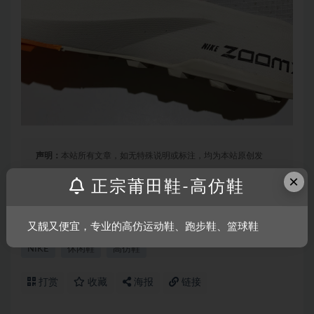
声明：
本站所有文章，如无特殊说明或标注，均为本站原创发
布。任何个人或组织，在未征得本站同意时，禁止复制、盗用、
×
正宗莆田鞋-高仿鞋
采集、发布本站内容到任何网站、书籍等各类媒体平台。如若本
站内容侵犯了原著者的合法权益，可联系我们进行处理。
又靓又便宜，专业的高仿运动鞋、跑步鞋、篮球鞋
NIKE
休闲鞋
高仿鞋
打赏
收藏
海报
链接