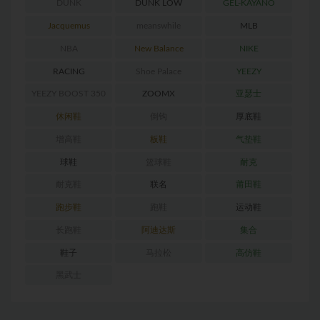
DUNK
DUNK LOW
GEL-KAYANO
RETRO
Jacquemus
meanswhile
MLB
NBA
New Balance
NIKE
RACING
Shoe Palace
YEEZY
YEEZY BOOST 350
ZOOMX
亚瑟士
休闲鞋
倒钩
厚底鞋
增高鞋
板鞋
气垫鞋
球鞋
篮球鞋
耐克
耐克鞋
联名
莆田鞋
跑步鞋
跑鞋
运动鞋
长跑鞋
阿迪达斯
集合
鞋子
马拉松
高仿鞋
黑武士