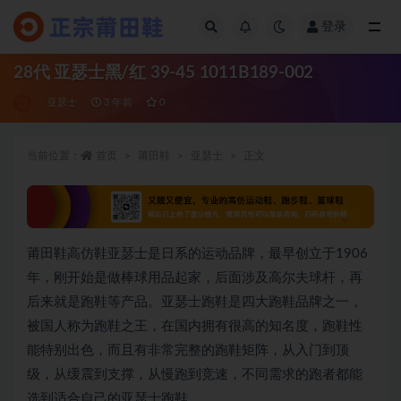
登录
全部
28代 亚瑟士黑/红 39-45 1011B189-002
亚瑟士
3 年前
0
当前位置：
首页
莆田鞋
亚瑟士
正文
莆田鞋高仿鞋亚瑟士是日系的运动品牌，最早创立于1906
年，刚开始是做棒球用品起家，后面涉及高尔夫球杆，再
后来就是跑鞋等产品。亚瑟士跑鞋是四大跑鞋品牌之一，
被国人称为跑鞋之王，在国内拥有很高的知名度，跑鞋性
能特别出色，而且有非常完整的跑鞋矩阵，从入门到顶
级，从缓震到支撑，从慢跑到竞速，不同需求的跑者都能
选到适合自己的亚瑟士跑鞋。