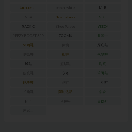
RETRO
Jacquemus
meanswhile
MLB
NBA
New Balance
NIKE
RACING
Shoe Palace
YEEZY
YEEZY BOOST 350
ZOOMX
亚瑟士
休闲鞋
倒钩
厚底鞋
增高鞋
板鞋
气垫鞋
球鞋
篮球鞋
耐克
耐克鞋
联名
莆田鞋
跑步鞋
跑鞋
运动鞋
长跑鞋
阿迪达斯
集合
鞋子
马拉松
高仿鞋
黑武士