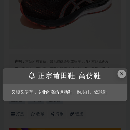
声明：
本站所有文章，如无特殊说明或标注，均为本站原创发
布。任何个人或组织，在未征得本站同意时，禁止复制、盗用、
×
正宗莆田鞋-高仿鞋
采集、发布本站内容到任何网站、书籍等各类媒体平台。如若本
站内容侵犯了原著者的合法权益，可联系我们进行处理。
又靓又便宜，专业的高仿运动鞋、跑步鞋、篮球鞋
亚瑟士
莆田鞋
运动鞋
打赏
收藏
海报
链接