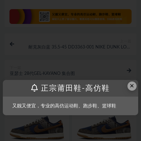
上一篇
耐克灰白蓝 35.5-45 DD3363-001 NIKE DUNK LOW
RETRO
下一篇
亚瑟士 28代GEL-KAYANO 集合图
×
正宗莆田鞋-高仿鞋
相关文章
又靓又便宜，专业的高仿运动鞋、跑步鞋、篮球鞋