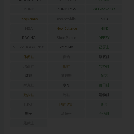
DUNK
DUNK LOW
GEL-KAYANO
RETRO
Jacquemus
meanswhile
MLB
NBA
New Balance
NIKE
RACING
Shoe Palace
YEEZY
YEEZY BOOST 350
ZOOMX
亚瑟士
休闲鞋
倒钩
厚底鞋
增高鞋
板鞋
气垫鞋
球鞋
篮球鞋
耐克
耐克鞋
联名
莆田鞋
跑步鞋
跑鞋
运动鞋
长跑鞋
阿迪达斯
集合
鞋子
马拉松
高仿鞋
黑武士