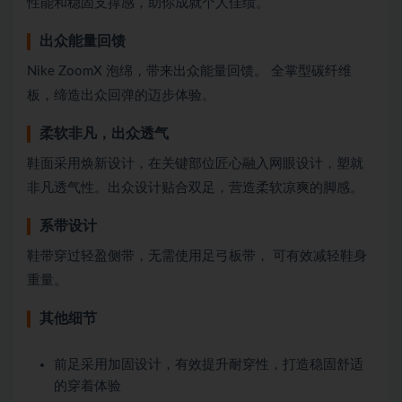
性能和稳固支撑感，助你成就个人佳绩。
出众能量回馈
Nike ZoomX 泡绵，带来出众能量回馈。 全掌型碳纤维
板，缔造出众回弹的迈步体验。
柔软非凡，出众透气
鞋面采用焕新设计，在关键部位匠心融入网眼设计，塑就
非凡透气性。出众设计贴合双足，营造柔软凉爽的脚感。
系带设计
鞋带穿过轻盈侧带，无需使用足弓板带， 可有效减轻鞋身
重量。
其他细节
前足采用加固设计，有效提升耐穿性，打造稳固舒适
的穿着体验