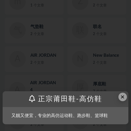
m
Z
1
个文章
2
个文章
气垫鞋
联名
气
联
2
个文章
2
个文章
AIR JORDAN
New Balance
A
N
2
个文章
2
个文章
AIR JORDAN
厚底鞋
厚
A
4
2
个文章
×
2
个文章
正宗莆田鞋-高仿鞋
又靓又便宜，专业的高仿运动鞋、跑步鞋、篮球鞋
耐克鞋
倒钩
耐
倒
2
个文章
2
个文章