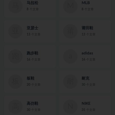
马拉松
MLB
马
M
8
个文章
8
个文章
亚瑟士
莆田鞋
亚
莆
13
个文章
13
个文章
跑步鞋
adidas
跑
a
16
个文章
16
个文章
板鞋
耐克
板
耐
20
个文章
30
个文章
高仿鞋
NIKE
高
N
30
个文章
35
个文章