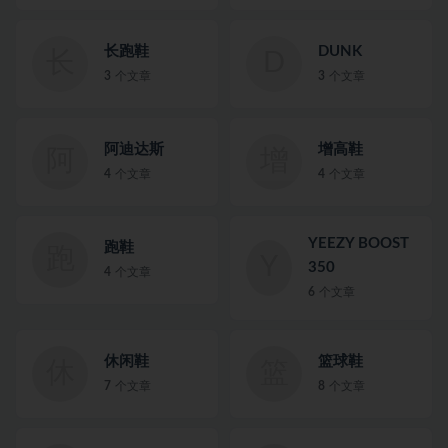
长跑鞋
DUNK
长
D
3
个文章
3
个文章
阿迪达斯
增高鞋
阿
增
4
个文章
4
个文章
YEEZY BOOST
跑鞋
跑
Y
350
4
个文章
6
个文章
休闲鞋
篮球鞋
休
篮
7
个文章
8
个文章