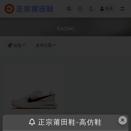
登录
全部
RACING
价格
发布日期
×
正宗莆田鞋-高仿鞋
耐克