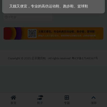
NIKE TRAL RACING ZOOMX 集
又靓又便宜，专业的高仿运动鞋、跑步鞋、篮球鞋
合图
3 年前
Copyright © 2021 正宗莆田鞋 - All rights reserved
粤ICP备17148367号
首页
鞋子
专题
顶部