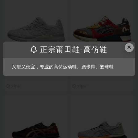
×
正宗莆田鞋-高仿鞋
亚瑟士
亚瑟士
又靓又便宜，专业的高仿运动鞋、跑步鞋、篮球鞋
亚瑟士 灰色 V3 GEL-LYTE 3
亚瑟士 V3 GEL-LYTE 3 红褐联名
3 年前
3 年前